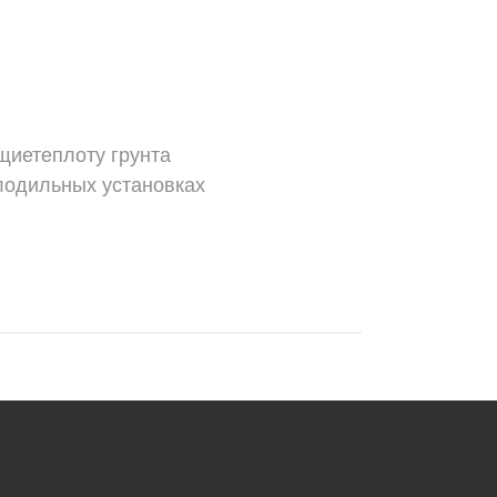
щиетеплоту грунта
лодильных установках