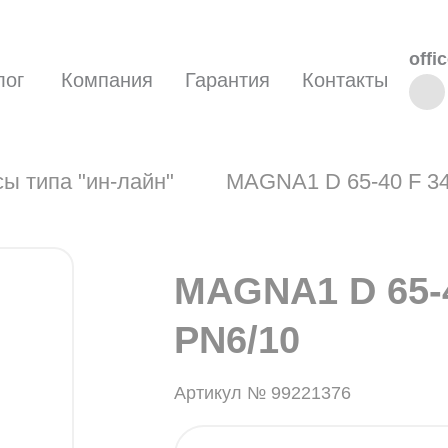
offi
лог
Компания
Гарантия
Контакты
ы типа "ин-лайн"
MAGNA1 D 65-40 F 34
MAGNA1 D 65-4
PN6/10
Артикул № 99221376