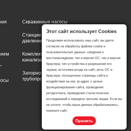
ния
Скважинные насосы
Этот сайт использует Cookies
Станции повышения
давления
Продолжая использовать наш сайт, вы даете
согласие на обработку файлов cookie и
пользовательских данных: сведения о
нием
Комплектные
местонахождении; тип и версия ОС; тип и версия
канализационные станции
браузера; тип устройства и разрешение его
"
экрана; источники входа на сайт; речь ОС и
Запорно-регулирующая
браузера; посещенные страницы сайта и
трубопроводная арматура
сосы
воздействия на них; ip-адрес с целью
функционирования сайта, проведение
ретаргетинга, проведения статистических
исследований и передачи третьим лицам. Если вы
не хотите, чтобы ваши данные обрабатывались,
покиньте сайт.
Принять