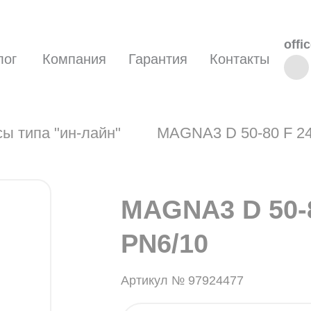
offi
лог
Компания
Гарантия
Контакты
ы типа "ин-лайн"
MAGNA3 D 50-80 F 24
MAGNA3 D 50-8
PN6/10
Артикул № 97924477