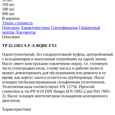
100 шт.
500 шт.
999 шт.
В корзину
Узнать стоимость
Описание
Характеристики
Спецификация
Габаритный
чертёж
Документы
Описание
TP 32-230/2 A-F-A-BQBE-FX1
Одноступенчатый, без соединительной муфты, центробежный
с всасывающим и выпускным патрубками на одной линии.
Насос имеет конструкцию извлечения сверху, т.е. головную
часть (электродвигатель, голову насоса и рабочее колесо)
можно демонтировать для обслуживания или ремонта в то
время, как корпус насоса остается на трубопроводе. Насос
оснащен несбалансированным сильфонным уплотнением.
Уплотнения вала соответствуют EN 12756. Pipework
connection is via PN 6/10 DIN flanges (EN 1092-2 and ISO 7005-
2). Насос оснащен вентилятором охлаждения асинхронного
двигателя.
Характеристики