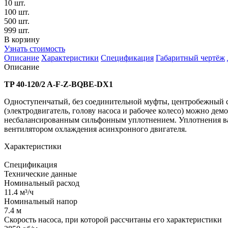
10 шт.
100 шт.
500 шт.
999 шт.
В корзину
Узнать стоимость
Описание
Характеристики
Спецификация
Габаритный чертёж
Описание
TP 40-120/2 A-F-Z-BQBE-DX1
Одноступенчатый, без соединительной муфты, центробежный с
(электродвигатель, голову насоса и рабочее колесо) можно дем
несбалансированным сильфонным уплотнением. Уплотнения вала 
вентилятором охлаждения асинхронного двигателя.
Характеристики
Спецификация
Технические данные
Номинальный расход
11.4 м³/ч
Номинальный напор
7.4 м
Скорость насоса, при которой рассчитаны его характеристики