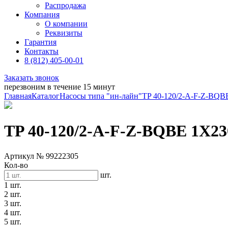
Распродажа
Компания
О компании
Реквизиты
Гарантия
Контакты
8 (812) 405-00-01
Заказать звонок
перезвоним в течение 15 минут
Главная
Каталог
Насосы типа "ин-лайн"
TP 40-120/2-A-F-Z-BQB
TP 40-120/2-A-F-Z-BQBE 1X2
Артикул № 99222305
Кол-во
шт.
1 шт.
2 шт.
3 шт.
4 шт.
5 шт.