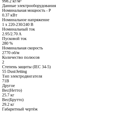
998.2 кг/м³
Данные электрооборудования
Номинальная мощность - P
0.37 кВт
Номинальное напряжение
1 x 220-230/240 В
Номинальный ток
2.95/2.70 A
Пусковой ток
280 %
Номинальная скорость
2770 об/м
Количество полюсов
2
Степень защиты (IEC 34-5)
55 Dust/Jetting
Тип электродвигателя
71B
Другое
Вес(Нетто)
25.7 кг
Вес(Брутто)
29.2 кг
Габаритный чертёж