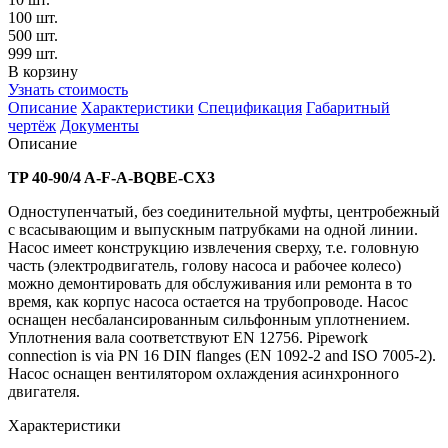
100 шт.
500 шт.
999 шт.
В корзину
Узнать стоимость
Описание
Характеристики
Спецификация
Габаритный
чертёж
Документы
Описание
TP 40-90/4 A-F-A-BQBE-CX3
Одноступенчатый, без соединительной муфты, центробежный
с всасывающим и выпускным патрубками на одной линии.
Насос имеет конструкцию извлечения сверху, т.е. головную
часть (электродвигатель, голову насоса и рабочее колесо)
можно демонтировать для обслуживания или ремонта в то
время, как корпус насоса остается на трубопроводе. Насос
оснащен несбалансированным сильфонным уплотнением.
Уплотнения вала соответствуют EN 12756. Pipework
connection is via PN 16 DIN flanges (EN 1092-2 and ISO 7005-2).
Насос оснащен вентилятором охлаждения асинхронного
двигателя.
Характеристики