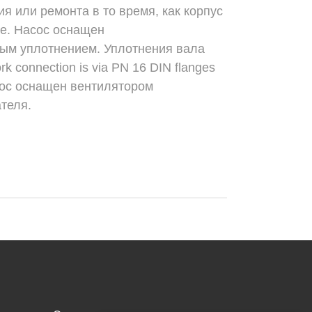
я или ремонта в то время, как корпус
де. Насос оснащен
ым уплотнением. Уплотнения вала
k connection is via PN 16 DIN flanges
асос оснащен вентилятором
теля.