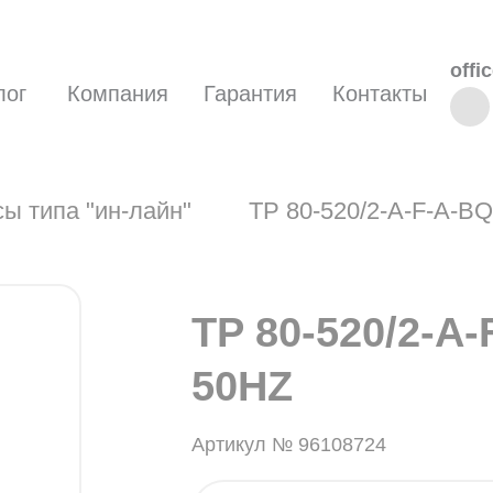
offi
лог
Компания
Гарантия
Контакты
ы типа "ин-лайн"
TP 80-520/2-A-F-A-B
TP 80-520/2-A
50HZ
Артикул № 96108724