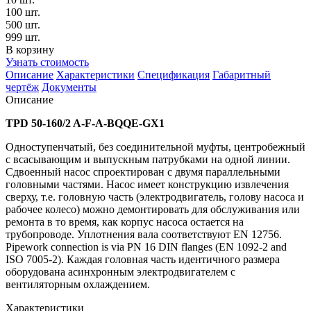
100 шт.
500 шт.
999 шт.
В корзину
Узнать стоимость
Описание
Характеристики
Спецификация
Габаритный
чертёж
Документы
Описание
TPD 50-160/2 A-F-A-BQQE-GX1
Одноступенчатый, без соединительной муфты, центробежный
с всасывающим и выпускным патрубками на одной линии.
Сдвоенный насос спроектирован с двумя параллельными
головными частями. Насос имеет конструкцию извлечения
сверху, т.е. головную часть (электродвигатель, голову насоса и
рабочее колесо) можно демонтировать для обслуживания или
ремонта в то время, как корпус насоса остается на
трубопроводе. Уплотнения вала соответствуют EN 12756.
Pipework connection is via PN 16 DIN flanges (EN 1092-2 and
ISO 7005-2). Каждая головная часть идентичного размера
оборудована асинхронным электродвигателем с
вентиляторным охлаждением.
Характеристики