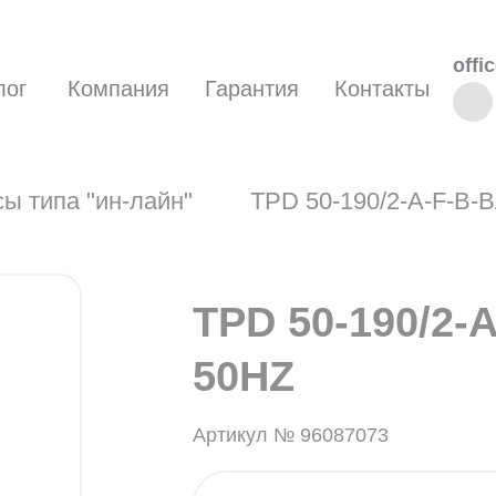
offi
лог
Компания
Гарантия
Контакты
ы типа "ин-лайн"
TPD 50-190/2-A-F-B-
TPD 50-190/2-
50HZ
Артикул № 96087073