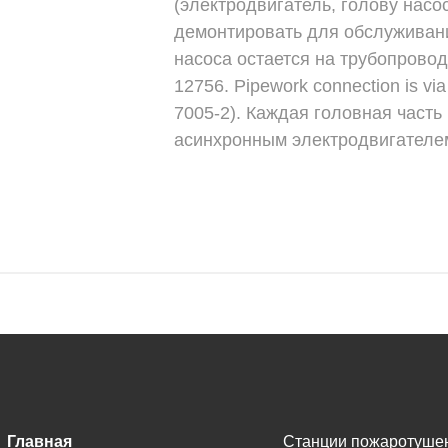
(электродвигатель, голову насо
демонтировать для обслуживани
насоса остается на трубопрово
12756. Pipework connection is vi
7005-2). Каждая головная част
асинхронным электродвигателе
Главная
Станции пожаротуше