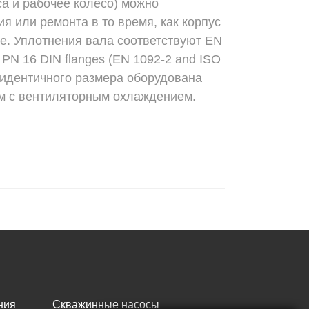
са и рабочее колесо) можно
я или ремонта в то время, как корпус
де. Уплотнения вала соответствуют EN
a PN 16 DIN flanges (EN 1092-2 and ISO
ь идентичного размера оборудована
м с вентиляторным охлаждением.
ния
Скважинные насосы