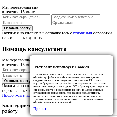
Мы перезвоним вам
в течение 15 минут
Нажимая на кнопку, вы соглашаетесь с
условиями
обработки
персональных данных.
Помощь консультанта
Мы перезвоним вам
в течение 15 минут
Этот сайт использует Cookies
Продолжая использовать наш сайт, вы даете согласие на
обработку файлов cookie и пользовательских данных:
сведения о местонахождении; тип и версия ОС; тип и
версия браузера; тип устройства и разрешение его экрана;
Нажимая на кнопку, вы соглашаетесь с
условиями
обработки
источники входа на сайт; речь ОС и браузера; посещенные
страницы сайта и воздействия на них; ip-адрес с целью
персональных данных.
функционирования сайта, проведение ретаргетинга,
Продолжить покупки
Перейти в корзину
проведения статистических исследований и передачи
третьим лицам. Если вы не хотите, чтобы ваши данные
обрабатывались, покиньте сайт.
Благодарим за обращение. Ваша заявка взята в
Принять
работу