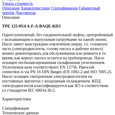
Узнать стоимость
Описание
Характеристики
Спецификация
Габаритный
чертёж
Документы
Описание
TPE 125-95/4 A-F-A-BAQE-KD3
Одноступенчатый, без соединительной муфты, центробежный
с всасывающим и выпускным патрубками на одной линии.
Насос имеет конструкцию извлечения сверху, т.е. головную
часть (электродвигатель, голову насоса и рабочее колесо)
можно демонтировать для обслуживания или ремонта в то
время, как корпус насоса остается на трубопроводе. Насос
оснащен несбалансированным сильфонным уплотнением.
Уплотнения вала соответствуют EN 12756. Pipework
connection is via PN 16 DIN flanges (EN 1092-2 and ISO 7005-2).
Насос оснащен синхронным электродвигателем на
постоянных магнитах с воздушным охлаждением. КПД
электродвигателя классифицируется как IE5 в соответствии
со стандартом IEC 60034-30-2.
Характеристики
Спецификация
Технические данные