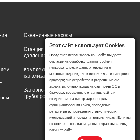
ния
Скважинные насосы
Этот сайт использует Cookies
Станции повышения
давления
Продолжая использовать наш сайт, вы даете
согласие на обработку файлов cookie и
пользовательских данных: сведения о
нием
Комплектные
местонахождении; тип и версия ОС; тип и версия
канализационные станции
браузера; тип устройства и разрешение его
"
экрана; источники входа на сайт; речь ОС и
Запорно-регулирующая
браузера; посещенные страницы сайта и
трубопроводная арматура
сосы
воздействия на них; ip-адрес с целью
функционирования сайта, проведение
ретаргетинга, проведения статистических
исследований и передачи третьим лицам. Если вы
не хотите, чтобы ваши данные обрабатывались,
покиньте сайт.