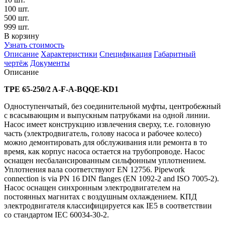
100 шт.
500 шт.
999 шт.
В корзину
Узнать стоимость
Описание
Характеристики
Спецификация
Габаритный
чертёж
Документы
Описание
TPE 65-250/2 A-F-A-BQQE-KD1
Одноступенчатый, без соединительной муфты, центробежный
с всасывающим и выпускным патрубками на одной линии.
Насос имеет конструкцию извлечения сверху, т.е. головную
часть (электродвигатель, голову насоса и рабочее колесо)
можно демонтировать для обслуживания или ремонта в то
время, как корпус насоса остается на трубопроводе. Насос
оснащен несбалансированным сильфонным уплотнением.
Уплотнения вала соответствуют EN 12756. Pipework
connection is via PN 16 DIN flanges (EN 1092-2 and ISO 7005-2).
Насос оснащен синхронным электродвигателем на
постоянных магнитах с воздушным охлаждением. КПД
электродвигателя классифицируется как IE5 в соответствии
со стандартом IEC 60034-30-2.