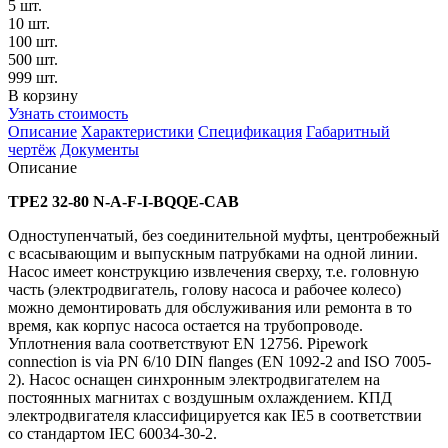
5 шт.
10 шт.
100 шт.
500 шт.
999 шт.
В корзину
Узнать стоимость
Описание
Характеристики
Спецификация
Габаритный
чертёж
Документы
Описание
TPE2 32-80 N-A-F-I-BQQE-CAB
Одноступенчатый, без соединительной муфты, центробежный
с всасывающим и выпускным патрубками на одной линии.
Насос имеет конструкцию извлечения сверху, т.е. головную
часть (электродвигатель, голову насоса и рабочее колесо)
можно демонтировать для обслуживания или ремонта в то
время, как корпус насоса остается на трубопроводе.
Уплотнения вала соответствуют EN 12756. Pipework
connection is via PN 6/10 DIN flanges (EN 1092-2 and ISO 7005-
2). Насос оснащен синхронным электродвигателем на
постоянных магнитах с воздушным охлаждением. КПД
электродвигателя классифицируется как IE5 в соответствии
со стандартом IEC 60034-30-2.