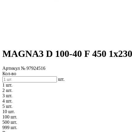
MAGNA3 D 100-40 F 450 1x23
Артикул № 97924516
Кол-во
шт.
1 шт.
2 шт.
3 шт.
4 шт.
5 шт.
10 шт.
100 шт.
500 шт.
999 шт.