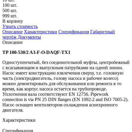
100 шт.
500 шт.
999 шт.
В корзину
Узнать стоимость
Описание
Характеристики
Спецификация
Габаритный
чертёж
Документы
Описание
TP 100-530/2 A3-F-O-DAQF-TX1
Одноступенчатый, без соединительной муфты, центробежный
с всасывающим и выпускным патрубками на одной линии.
Насос имеет конструкцию извлечения сверху, т.е. головную
часть (электродвигатель, голову насоса и рабочее колесо)
можно демонтировать для обслуживания или ремонта в то
время, как корпус насоса остается на трубопроводе.
Уплотнения вала соответствуют EN 12756. Pipework
connection is via PN 25 DIN flanges (EN 1092-2 and ISO 7005-2).
Насос оснащен вентилятором охлаждения асинхронного
двигателя.
Характеристики
Спецификация