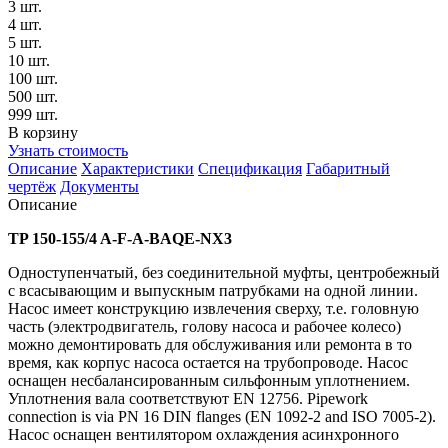
3 шт.
4 шт.
5 шт.
10 шт.
100 шт.
500 шт.
999 шт.
В корзину
Узнать стоимость
Описание
Характеристики
Спецификация
Габаритный
чертёж
Документы
Описание
TP 150-155/4 A-F-A-BAQE-NX3
Одноступенчатый, без соединительной муфты, центробежный
с всасывающим и выпускным патрубками на одной линии.
Насос имеет конструкцию извлечения сверху, т.е. головную
часть (электродвигатель, голову насоса и рабочее колесо)
можно демонтировать для обслуживания или ремонта в то
время, как корпус насоса остается на трубопроводе. Насос
оснащен несбалансированным сильфонным уплотнением.
Уплотнения вала соответствуют EN 12756. Pipework
connection is via PN 16 DIN flanges (EN 1092-2 and ISO 7005-2).
Насос оснащен вентилятором охлаждения асинхронного