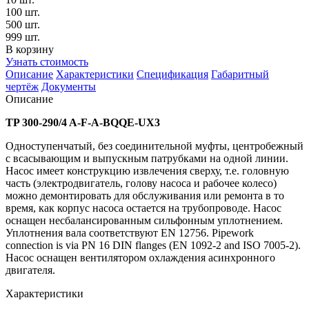
100 шт.
500 шт.
999 шт.
В корзину
Узнать стоимость
Описание
Характеристики
Спецификация
Габаритный
чертёж
Документы
Описание
TP 300-290/4 A-F-A-BQQE-UX3
Одноступенчатый, без соединительной муфты, центробежный
с всасывающим и выпускным патрубками на одной линии.
Насос имеет конструкцию извлечения сверху, т.е. головную
часть (электродвигатель, голову насоса и рабочее колесо)
можно демонтировать для обслуживания или ремонта в то
время, как корпус насоса остается на трубопроводе. Насос
оснащен несбалансированным сильфонным уплотнением.
Уплотнения вала соответствуют EN 12756. Pipework
connection is via PN 16 DIN flanges (EN 1092-2 and ISO 7005-2).
Насос оснащен вентилятором охлаждения асинхронного
двигателя.
Характеристики