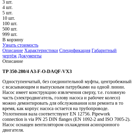
3 шт.
4 шт.
5 шт.
10 шт.
100 шт.
500 шт.
999 шт.
В корзину
Узнать стоимость
Описание
Характеристики
Спецификация
Габаритный
чертёж
Документы
Описание
TP 350-280/4 A3-F-O-DAQF-VX3
Одноступенчатый, без соединительной муфты, центробежный
с всасывающим и выпускным патрубками на одной линии.
Насос имеет конструкцию извлечения сверху, т.е. головную
часть (электродвигатель, голову насоса и рабочее колесо)
можно демонтировать для обслуживания или ремонта в то
время, как корпус насоса остается на трубопроводе.
Уплотнения вала соответствуют EN 12756. Pipework
connection is via PN 25 DIN flanges (EN 1092-2 and ISO 7005-2).
Насос оснащен вентилятором охлаждения асинхронного
двигателя.