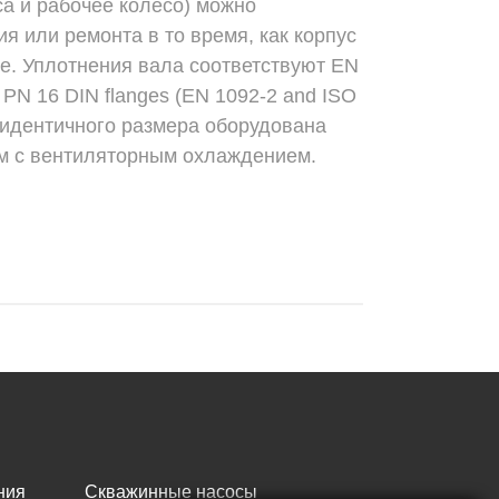
са и рабочее колесо) можно
я или ремонта в то время, как корпус
де. Уплотнения вала соответствуют EN
a PN 16 DIN flanges (EN 1092-2 and ISO
ь идентичного размера оборудована
м с вентиляторным охлаждением.
ния
Скважинные насосы