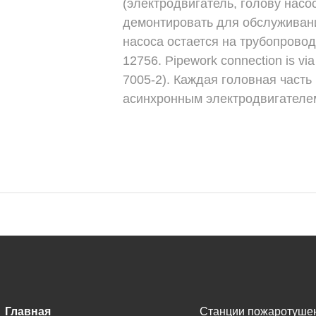
(электродвигатель, голову насо
демонтировать для обслуживани
насоса остается на трубопрово
12756. Pipework connection is vi
7005-2). Каждая головная част
асинхронным электродвигателе
Главная
Станции пожаротуше