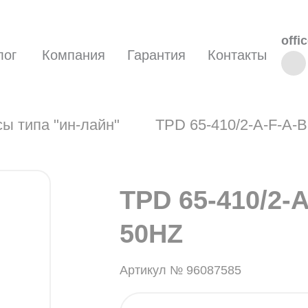
offi
лог
Компания
Гарантия
Контакты
ы типа "ин-лайн"
TPD 65-410/2-A-F-A
TPD 65-410/2-
50HZ
Артикул № 96087585