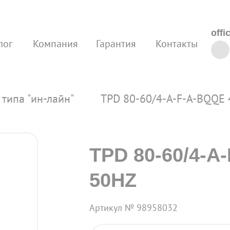
offi
лог
Компания
Гарантия
Контакты
типа "ин-лайн"
TPD 80-60/4-A-F-A-BQQE
TPD 80-60/4-A
50HZ
Артикул № 98958032