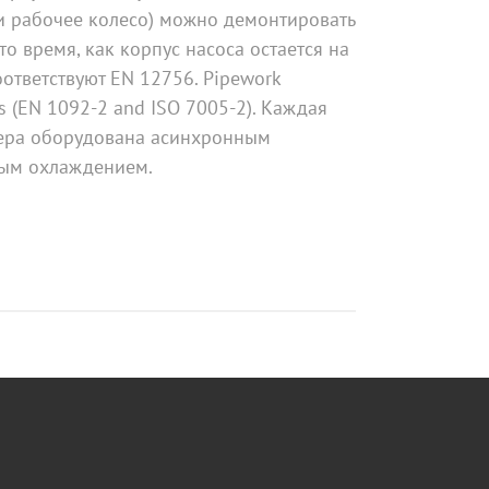
 и рабочее колесо) можно демонтировать
о время, как корпус насоса остается на
оответствуют EN 12756. Pipework
es (EN 1092-2 and ISO 7005-2). Каждая
мера оборудована асинхронным
ным охлаждением.