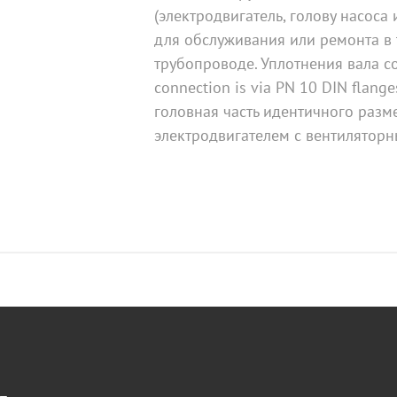
(электродвигатель, голову насоса
для обслуживания или ремонта в т
трубопроводе. Уплотнения вала с
connection is via PN 10 DIN flang
головная часть идентичного раз
электродвигателем с вентилятор