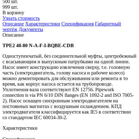
500 шт.
999 шт.
В корзину
Узнать стоимость
Описание
Характеристики
Спецификация
Габаритный
чертёж
Документы
Описание
TPE2 40-80 N-A-F-I-BQBE-CDB
Одноступенчатый, без соединительной муфты, центробежный
с всасывающим и выпускным патрубками на одной линии.
Насос имеет конструкцию извлечения сверху, т.е. головную
часть (электродвигатель, голову насоса и рабочее колесо)
можно демонтировать для обслуживания или ремонта в то
время, как корпус насоса остается на трубопроводе.
Уплотнения вала соответствуют EN 12756. Pipework
connection is via PN 6/10 DIN flanges (EN 1092-2 and ISO 7005-
2). Насос оснащен синхронным электродвигателем на
постоянных магнитах с воздушным охлаждением. КПД
электродвигателя классифицируется как IE5 в соответствии
со стандартом IEC 60034-30-2.
Характеристики