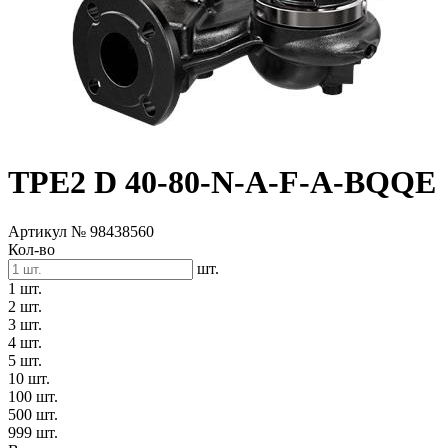
TPE2 D 40-80-N-A-F-A-BQQE
Артикул № 98438560
Кол-во
шт.
1 шт.
2 шт.
3 шт.
4 шт.
5 шт.
10 шт.
100 шт.
500 шт.
999 шт.