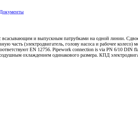
Документы
с всасывающим и выпускным патрубками на одной линии. Сдво
овную часть (электродвигатель, голову насоса и рабочее колесо)
ответствуют EN 12756. Pipework connection is via PN 6/10 DIN fl
оздушным охлаждением одинакового размера. КПД электродвигат