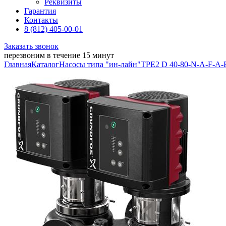
Реквизиты
Гарантия
Контакты
8 (812) 405-00-01
Заказать звонок
перезвоним в течение 15 минут
Главная
Каталог
Насосы типа "ин-лайн"
TPE2 D 40-80-N-A-F-A