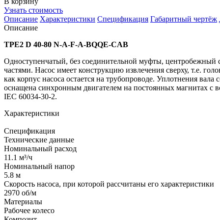
В корзину
Узнать стоимость
Описание
Характеристики
Спецификация
Габаритный чертёж
Описание
TPE2 D 40-80 N-A-F-A-BQQE-CAB
Одноступенчатый, без соединительной муфты, центробежный 
частями. Насос имеет конструкцию извлечения сверху, т.е. гол
как корпус насоса остается на трубопроводе. Уплотнения вала со
оснащена синхронным двигателем на постоянных магнитах с в
IEC 60034-30-2.
Характеристики
Спецификация
Технические данные
Номинальный расход
11.1 м³/ч
Номинальный напор
5.8 м
Скорость насоса, при которой рассчитаны его характеристики
2970 об/м
Материалы
Рабочее колесо
Композит