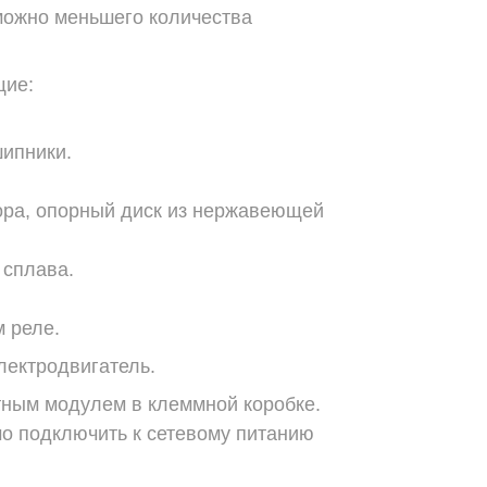
можно меньшего количества
щие:
ипники.
ора, опорный диск из нержавеющей
 сплава.
 реле.
лектродвигатель.
тным модулем в клеммной коробке.
о подключить к сетевому питанию