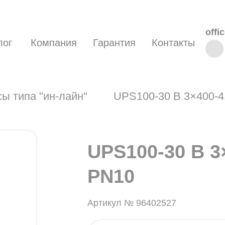
offi
лог
Компания
Гарантия
Контакты
ы типа "ин-лайн"
UPS100-30 B 3×400-
UPS100-30 B 3
PN10
Артикул № 96402527