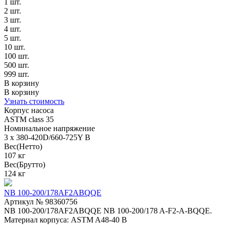
1 шт.
2 шт.
3 шт.
4 шт.
5 шт.
10 шт.
100 шт.
500 шт.
999 шт.
В корзину
В корзину
Узнать стоимость
Корпус насоса
ASTM class 35
Номинальное напряжение
3 x 380-420D/660-725Y В
Вес(Нетто)
107 кг
Вес(Брутто)
124 кг
NB 100-200/178AF2ABQQE
Артикул № 98360756
NB 100-200/178AF2ABQQE NB 100-200/178 A-F2-A-BQQE.
Материал корпуса: ASTM A48-40 B